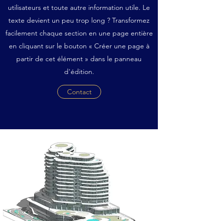
utilisateurs et toute autre information utile. Le
texte devient un peu trop long ? Transformez
facilement chaque section en une page entière
en cliquant sur le bouton « Créer une page à
partir de cet élément » dans le panneau
d'édition.
Contact