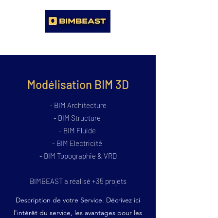
Modélisation BIM 3D
- BIM Architecture
- BIM Structure
- BIM Fluide
- BIM Electricité
- BIM Topographie & VRD
BIMBEAST a réalisé +35 projets
Description de votre Service. Décrivez ici
l'intérêt du service, les avantages pour les