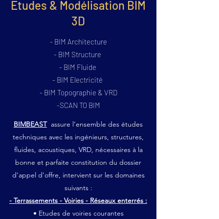
Etudes & Modélisation BIM
3D
- BIM Architecture
- BIM Structure
- BIM Fluide
- BIM Electricité
- BIM Topographie & VRD
-SCAN TO BIM
BIMBEAST
assure l’ensemble des études
techniques avec les ingénieurs, structures,
fluides, acoustiques, VRD, nécessaires à la
bonne et parfaite constitution du dossier
d’appel d’offre, intervient sur les domaines
suivants :
- Terrassements - Voiries - Réseaux enterrés :
• Etudes de voiries courantes