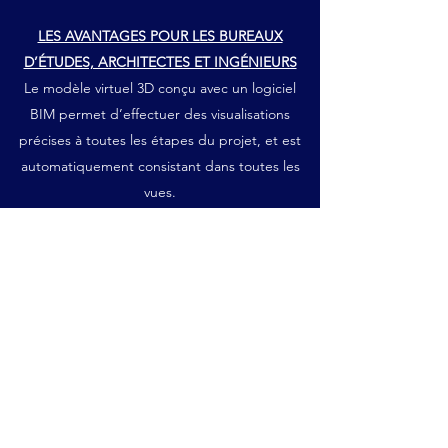
LES AVANTAGES POUR LES BUREAUX
D’ÉTUDES, ARCHITECTES ET INGÉNIEURS
Le modèle virtuel 3D conçu avec un logiciel
BIM permet d’effectuer des visualisations
précises à toutes les étapes du projet, et est
automatiquement consistant dans toutes les
vues.
Le modèle composé d’objets paramétriques
ne comportera pas d’erreur de géométrie,
notamment suite à une modification.
Les logiciels BIM permettent à tout instant de
générer des plans 2D, consistants entre eux,
qui reflètent parfaitement le modèle virtuel à
cet instant.
La collaboration entre les intervenants est
facilitée grâce à l’utilisation d’un même modèle